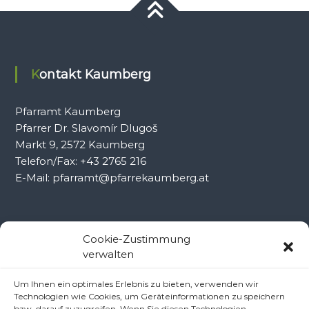
Kontakt Kaumberg
Pfarramt Kaumberg
Pfarrer Dr. Slavomír Dlugoš
Markt 9, 2572 Kaumberg
Telefon/Fax: +43 2765 216
E-Mail: pfarramt@pfarrekaumberg.at
Kontakt Ramsau
Cookie-Zustimmung
verwalten
Pfarramt Ramsau
Um Ihnen ein optimales Erlebnis zu bieten, verwenden wir
Pfarrer Dr. Slavomír Dlugoš
Technologien wie Cookies, um Geräteinformationen zu speichern
Oberdörfl 8, 3172 Ramsau
bzw. darauf zuzugreifen. Wenn Sie diesen Technologien