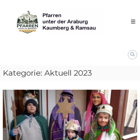
Skip
Pfarren
to
unter
content
derAraburg
in
Kaumberg
Kategorie:
Aktuell 2023