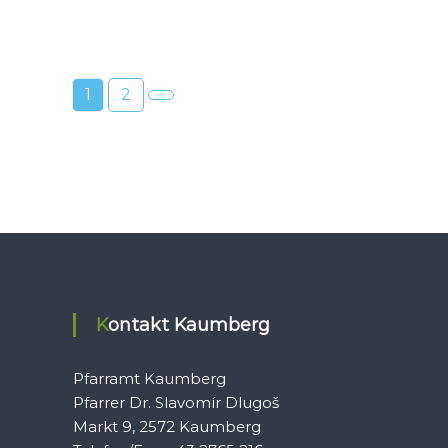
1
2
Kontakt Kaumberg
Pfarramt Kaumberg
Pfarrer Dr. Slavomír Dlugoš
Markt 9, 2572 Kaumberg