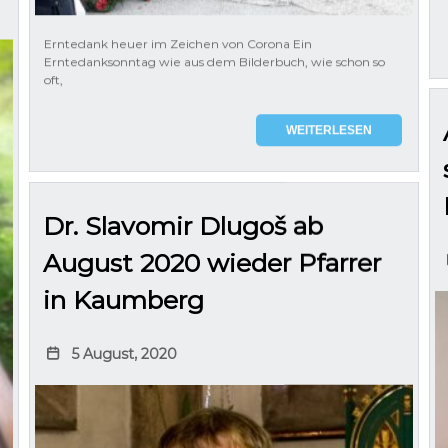
Erntedank heuer im Zeichen von Corona Ein
Erntedanksonntag wie aus dem Bilderbuch, wie schon so
oft,
WEITERLESEN
Dr. Slavomir Dlugoš ab
August 2020 wieder Pfarrer
in Kaumberg
5 August, 2020