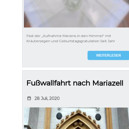
Fest der „Aufnahme Mariens in den Himmel“ mit
Kräutersegen und Geburtstagsgratulation Seit Jahr
WEITERLESEN
Fußwallfahrt nach Mariazell
28 Juli, 2020