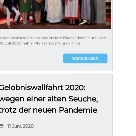
Abschiedsmesse mit scheidendem Pfarrer Jozef Hurák Am
26. Juli 2020 nahm Pfarrer Jozef Hurák mit e
WEITERLESEN
Gelöbniswallfahrt 2020:
wegen einer alten Seuche,
trotz der neuen Pandemie
11 Juni, 2020