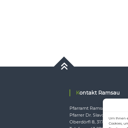
Kontakt Ramsau
Pfarramt Ramsau
Pfarrer Dr. Slavomír Dlugo
Um Ihnen e
Oberdörfl 8, 3172 Ramsau
Cookies, u