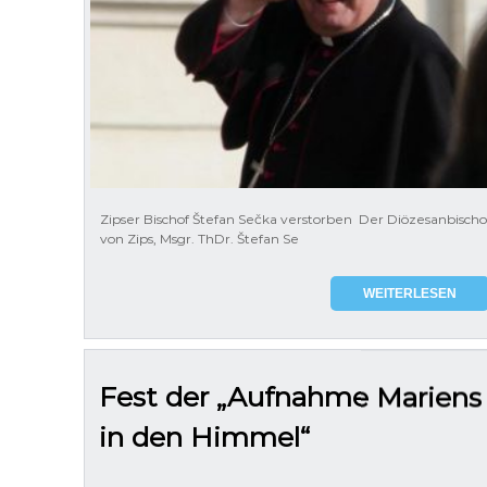
Zipser Bischof Štefan Sečka verstorben Der Diözesanbischo
von Zips, Msgr. ThDr. Štefan Se
WEITERLESEN
Fest der „Aufnahme Mariens
in den Himmel“