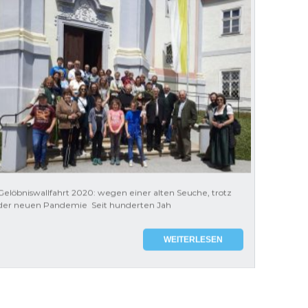
Gelöbniswallfahrt 2020: wegen einer alten Seuche, trotz
der neuen Pandemie Seit hunderten Jah
WEITERLESEN