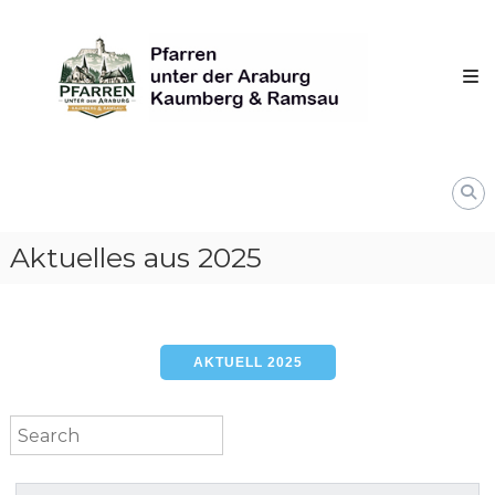
Skip
Pfarren
to
unter
content
derAraburg
in
Kaumberg
Aktuelles aus 2025
AKTUELL 2025