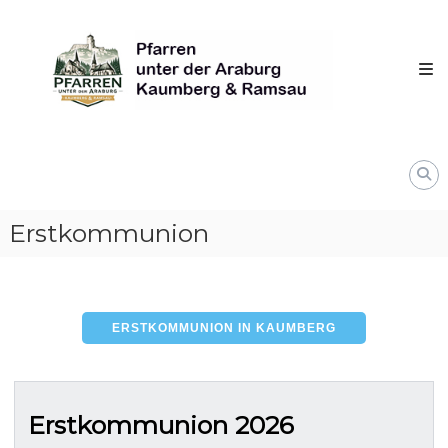
Skip
Pfarren
to
unter
content
derAraburg
in
Kaumberg
Erstkommunion
ERSTKOMMUNION IN KAUMBERG
Erstkommunion 2026