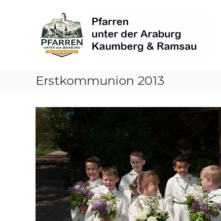
Skip
Pfarren
to
unter
content
derAraburg
in
Kaumberg
Erstkommunion 2013