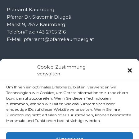
Pfarramt Kaumberg
Pfarrer Dr. Slavomír Dlugoš
Markt 9, 2572 Kaumberg
Telefon/Fax: +43 2765 216
E-Mail: pfarramt@pfarrekaumberg.at
Kontakt Ramsau
Cookie-Zustimmung
verwalten
Pfarramt Ramsau
Um Ihnen ein optimales Erlebnis zu bieten, verwenden wir
Pfarrer Dr. Slavomír Dlugoš
Technologien wie Cookies, um Geräteinformationen zu speichern
Oberdörfl 8, 3172 Ramsau
bzw. darauf zuzugreifen. Wenn Sie diesen Technologien
Telefon: +43 2764 8240
zustimmen, können wir Daten wie das Surfverhalten oder
eindeutige IDs auf dieser Website verarbeiten. Wenn Sie Ihre
E-Mail: pfarre.ramsau@gmx.at
Zustimmung nicht erteilen oder zurückziehen, können bestimmte
Merkmale und Funktionen beeinträchtigt werden.