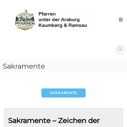
Skip
Pfarren
to
unter
content
derAraburg
in
Kaumberg
Sakramente
SAKRAMENTE
Sakramente – Zeichen der