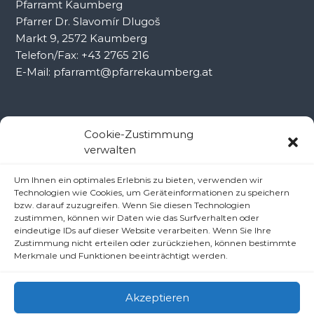
Pfarramt Kaumberg
Pfarrer Dr. Slavomír Dlugoš
Markt 9, 2572 Kaumberg
Telefon/Fax: +43 2765 216
E-Mail: pfarramt@pfarrekaumberg.at
Kontakt Ramsau
Cookie-Zustimmung
verwalten
Pfarramt Ramsau
Um Ihnen ein optimales Erlebnis zu bieten, verwenden wir
Pfarrer Dr. Slavomír Dlugoš
Technologien wie Cookies, um Geräteinformationen zu speichern
Oberdörfl 8, 3172 Ramsau
bzw. darauf zuzugreifen. Wenn Sie diesen Technologien
zustimmen, können wir Daten wie das Surfverhalten oder
Telefon: +43 2764 8240
eindeutige IDs auf dieser Website verarbeiten. Wenn Sie Ihre
E-Mail: pfarre.ramsau@gmx.at
Zustimmung nicht erteilen oder zurückziehen, können bestimmte
Merkmale und Funktionen beeinträchtigt werden.
Akzeptieren