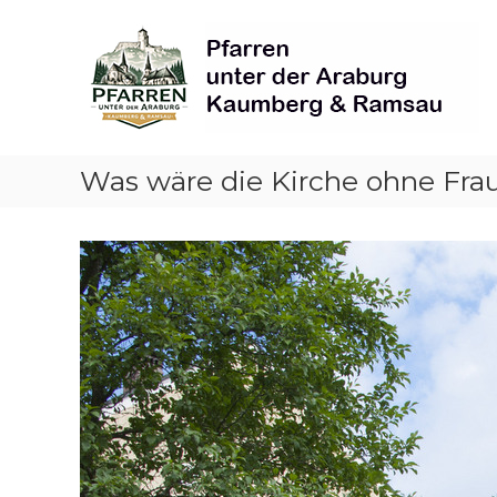
Skip
Pfarren
to
unter
content
derAraburg
in
Kaumberg
Was wäre die Kirche ohne Frau