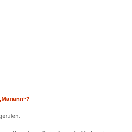
 „Mariann“?
gerufen.