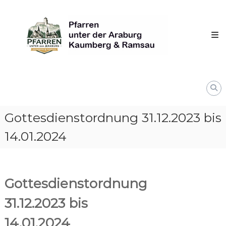
Skip
Pfarren
to
unter
content
derAraburg
in
Kaumberg
Gottesdienstordnung 31.12.2023 bis
14.01.2024
Gottesdienstordnung
31.12.2023 bis
14.01.2024