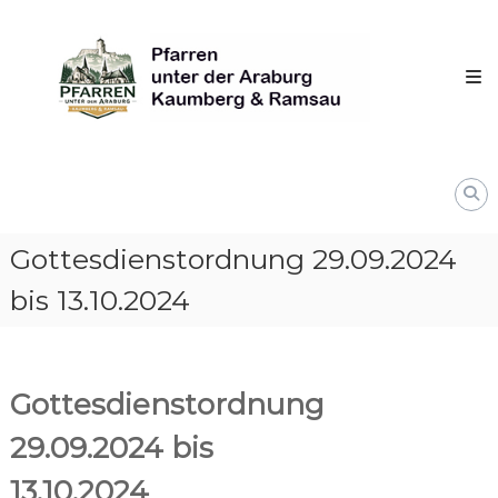
Skip
Pfarren
to
unter
content
derAraburg
in
Kaumberg
Gottesdienstordnung 29.09.2024
bis 13.10.2024
Gottesdienstordnung
29.09.2024 bis
13.10.2024