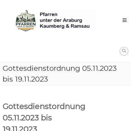
Skip
Pfarren
to
unter
content
derAraburg
in
Kaumberg
Gottesdienstordnung 05.11.2023
bis 19.11.2023
Gottesdienstordnung
05.11.2023 bis
19.11.2023