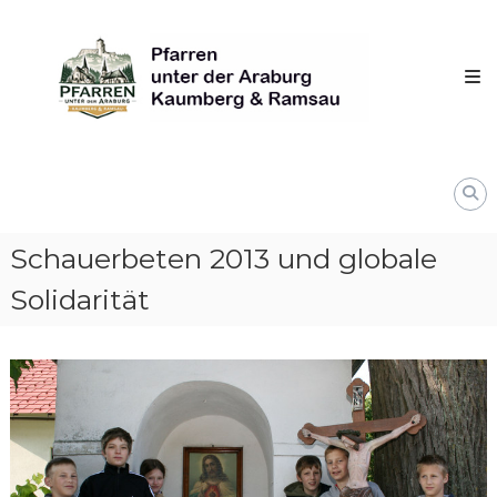
Skip
Pfarren
to
unter
content
derAraburg
in
Kaumberg
Schauerbeten 2013 und globale
Solidarität