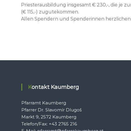
Priesterausbildung insgesamt € 230,-, die je zu
(€ 115,-) zugutekommen.
Allen Spendern und Spenderinnen herzlichen
Kontakt Kaumberg
Pfarramt Kaumberg
Pfarrer Dr. Slavomír Dlugoš
Markt 9, 2572 Kaumberg
Telefon/Fax: +43 2765 216
E-Mail: pfarramt@pfarrekaumberg.at