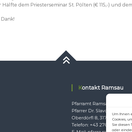
r Hälfte dem Priesterseminar St. Pölten (€ 115,-) und de
 Dank!
Kontakt Ramsau
Pfarramt Ramsau
Pfarrer Dr. Slavomír Dlugo
Um Ihnen e
Oberdörfl 8, 3172 Ramsau
Cookies, u
Telefon: +43 2764 8240
Sie diesen
oder einde
E-Mail: pfarre.ramsau@gmx