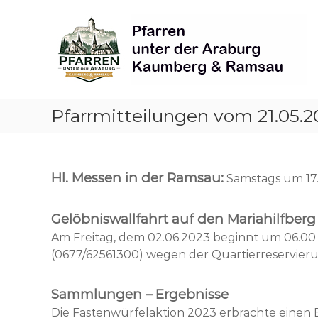
Skip
Pfarren
to
unter
content
derAraburg
in
Kaumberg
Pfarrmitteilungen vom 21.05.2
Hl. Messen in der Ramsau:
Samstags um 17.
Gelöbniswallfahrt auf den Mariahilfberg
Am Freitag, dem 02.06.2023 beginnt um 06.00 U
(0677/62561300) wegen der Quartierreservieru
Sammlungen – Ergebnisse
Die Fastenwürfelaktion 2023 erbrachte einen Bet