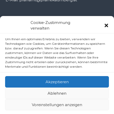
Kontakt Ramsau
Cookie-Zustimmung
verwalten
Pfarramt Ramsau
Um Ihnen ein optimales Erlebnis zu bieten, verwenden wir
Pfarrer Dr. Slavomír Dlugoš
Technologien wie Cookies, um Geräteinformationen zu speichern
Oberdörfl 8, 3172 Ramsau
bzw. darauf zuzugreifen. Wenn Sie diesen Technologien
zustimmen, können wir Daten wie das Surfverhalten oder
Telefon: +43 2764 8240
eindeutige IDs auf dieser Website verarbeiten. Wenn Sie Ihre
E-Mail: pfarre.ramsau@gmx.at
Zustimmung nicht erteilen oder zurückziehen, können bestimmte
Merkmale und Funktionen beeinträchtigt werden.
Akzeptieren
Ablehnen
Copyright © 2026
Pfarren unter derAraburg
All rights reserved.
Voreinstellungen anzeigen
Impressum
Datenschutzerklärung/Haftungsausschluss (Disclaimer)
Cookie-Richtlinie (EU)