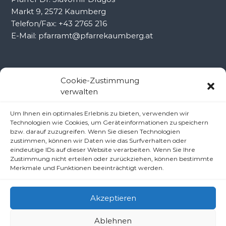
Markt 9, 2572 Kaumberg
Telefon/Fax: +43 2765 216
E-Mail: pfarramt@pfarrekaumberg.at
Kontakt Ramsau
Cookie-Zustimmung
verwalten
Pfarramt Ramsau
Um Ihnen ein optimales Erlebnis zu bieten, verwenden wir
Pfarrer Dr. Slavomír Dlugoš
Technologien wie Cookies, um Geräteinformationen zu speichern
Oberdörfl 8, 3172 Ramsau
bzw. darauf zuzugreifen. Wenn Sie diesen Technologien
zustimmen, können wir Daten wie das Surfverhalten oder
Telefon: +43 2764 8240
eindeutige IDs auf dieser Website verarbeiten. Wenn Sie Ihre
E-Mail: pfarre.ramsau@gmx.at
Zustimmung nicht erteilen oder zurückziehen, können bestimmte
Merkmale und Funktionen beeinträchtigt werden.
Akzeptieren
Ablehnen
Copyright © 2026
Pfarren unter derAraburg
All rights reserved.