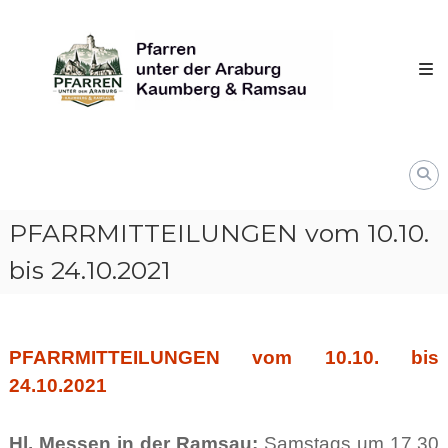
Skip
Pfarren
to
unter
content
derAraburg
in
Kaumberg
PFARRMITTEILUNGEN vom 10.10.
bis 24.10.2021
PFARRMITTEILUNGEN vom 10.10. bis
24.10.2021
Hl. Messen in der Ramsau:
Samstags um 17.30