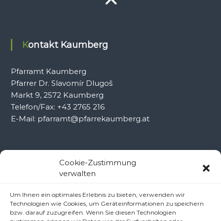
Kontakt Kaumberg
Pfarramt Kaumberg
Pfarrer Dr. Slavomír Dlugoš
Markt 9, 2572 Kaumberg
Telefon/Fax: +43 2765 216
E-Mail: pfarramt@pfarrekaumberg.at
Kontakt Ramsau
Cookie-Zustimmung
verwalten
Pfarramt Ramsau
Um Ihnen ein optimales Erlebnis zu bieten, verwenden wir
Pfarrer Dr. Slavomír Dlugoš
Technologien wie Cookies, um Geräteinformationen zu speichern
Oberdörfl 8, 3172 Ramsau
bzw. darauf zuzugreifen. Wenn Sie diesen Technologien