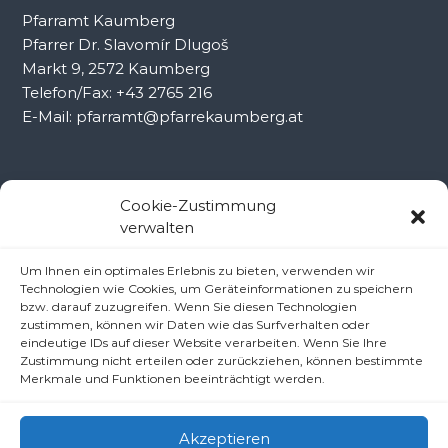
Pfarramt Kaumberg
Pfarrer Dr. Slavomír Dlugoš
Markt 9, 2572 Kaumberg
Telefon/Fax: +43 2765 216
E-Mail: pfarramt@pfarrekaumberg.at
Kontakt Ramsau
Cookie-Zustimmung
verwalten
Pfarramt Ramsau
Um Ihnen ein optimales Erlebnis zu bieten, verwenden wir
Pfarrer Dr. Slavomír Dlugoš
Technologien wie Cookies, um Geräteinformationen zu speichern
Oberdörfl 8, 3172 Ramsau
bzw. darauf zuzugreifen. Wenn Sie diesen Technologien
zustimmen, können wir Daten wie das Surfverhalten oder
Telefon: +43 2764 8240
eindeutige IDs auf dieser Website verarbeiten. Wenn Sie Ihre
E-Mail: pfarre.ramsau@gmx.at
Zustimmung nicht erteilen oder zurückziehen, können bestimmte
Merkmale und Funktionen beeinträchtigt werden.
Akzeptieren