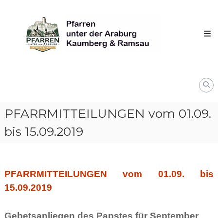
Skip
Pfarren
to
unter
content
derAraburg
in
Kaumberg
PFARRMITTEILUNGEN vom 01.09.
bis 15.09.2019
PFARRMITTEILUNGEN vom 01.09. bis
15.09.2019
Gebetsanliegen des Papstes für September