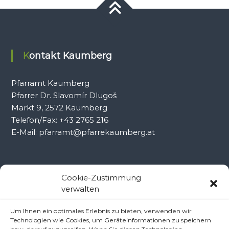
Kontakt Kaumberg
Pfarramt Kaumberg
Pfarrer Dr. Slavomír Dlugoš
Markt 9, 2572 Kaumberg
Telefon/Fax: +43 2765 216
E-Mail: pfarramt@pfarrekaumberg.at
Kontakt Ramsau
Cookie-Zustimmung
verwalten
Pfarramt Ramsau
Um Ihnen ein optimales Erlebnis zu bieten, verwenden wir
Pfarrer Dr. Slavomír Dlugoš
Technologien wie Cookies, um Geräteinformationen zu speichern
Oberdörfl 8, 3172 Ramsau