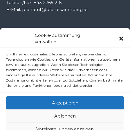
Telefon/Fax: +43 2765 216
E-Mail: pfarramt@pfarrekaumberg.at
Kontakt Ramsau
Cookie-Zustimmung
verwalten
Pfarramt Ramsau
Um Ihnen ein optimales Erlebnis zu bieten, verwenden wir
Pfarrer Dr. Slavomír Dlugoš
Technologien wie Cookies, um Geräteinformationen zu speichern
Oberdörfl 8, 3172 Ramsau
bzw. darauf zuzugreifen. Wenn Sie diesen Technologien
zustimmen, können wir Daten wie das Surfverhalten oder
Telefon: +43 2764 8240
eindeutige IDs auf dieser Website verarbeiten. Wenn Sie Ihre
E-Mail: pfarre.ramsau@gmx.at
Zustimmung nicht erteilen oder zurückziehen, können bestimmte
Merkmale und Funktionen beeinträchtigt werden.
Akzeptieren
Ablehnen
Copyright © 2026
Pfarren unter derAraburg
All rights reserved.
Voreinstellungen anzeigen