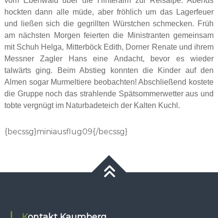
vom Ebenwald über die Hinteralm zur Reisalpe. Abends
hockten dann alle müde, aber fröhlich um das Lagerfeuer
und ließen sich die gegrillten Würstchen schmecken. Früh
am nächsten Morgen feierten die Ministranten gemeinsam
mit Schuh Helga, Mitterböck Edith, Dorner Renate und ihrem
Messner Zagler Hans eine Andacht, bevor es wieder
talwärts ging. Beim Abstieg konnten die Kinder auf den
Almen sogar Murmeltiere beobachten! Abschließend kostete
die Gruppe noch das strahlende Spätsommerwetter aus und
tobte vergnügt im Naturbadeteich der Kalten Kuchl.
{becssg}miniausflug09{/becssg}
Kontakt Kaumberg