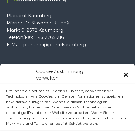
Pfarramt Kaumberg
Pfarrer Dr. Slavomír Dlugoš
Markt 9, 2572 Kaumberg
Telefon/Fax: +43 2765 216
E-Mail: pfarramt@pfarrekaumberg.at
Kontakt Ramsau
Cookie-Zustimmung
verwalten
Pfarramt Ramsau
Um Ihnen ein optimales Erlebnis zu bieten, verwenden wir
Pfarrer Dr. Slavomír Dlugoš
Technologien wie Cookies, um Geräteinformationen zu speichern
Oberdörfl 8, 3172 Ramsau
bzw. darauf zuzugreifen. Wenn Sie diesen Technologien
zustimmen, können wir Daten wie das Surfverhalten oder
Telefon: +43 2764 8240
eindeutige IDs auf dieser Website verarbeiten. Wenn Sie Ihre
E-Mail: pfarre.ramsau@gmx.at
Zustimmung nicht erteilen oder zurückziehen, können bestimmte
Merkmale und Funktionen beeinträchtigt werden.