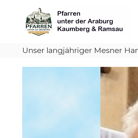
Skip
Pfarren
to
unter
content
derAraburg
in
Kaumberg
Unser langjähriger Mesner Han