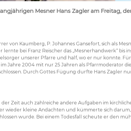
 langjährigen Mesner Hans Zagler am Freitag, den
rer von Kaumberg, P. Johannes Gansefort, sich als Mesn
r lernte bei Franz Reischer das „Mesnerhandwerk“ bis in
eelsorger unserer Pfarre und half, wo er nur konnte. Fü
r im Jahre 2004 mit nur 25 Jahren als Pfarrmoderator di
eschlossen. Durch Gottes Fügung durfte Hans Zagler n
der Zeit auch zahlreiche andere Aufgaben im kirchliche
mmer wieder kleine Andachten und kümmerte sich darum,
hlossen wurde. Bei einem Todesfall scheute er den m