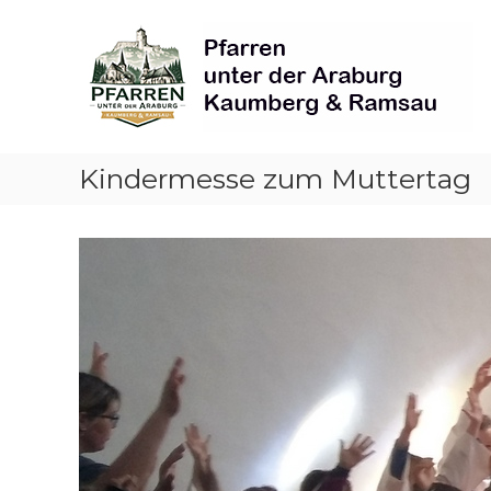
Skip
Pfarren
to
unter
content
derAraburg
in
Kaumberg
Kindermesse zum Muttertag