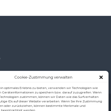
š
.at
Cookie-Zustimmung verwalten
in optimales Erlebnis zu bieten, verwenden wir Technologien wie
m Geräteinformationen zu speichern bzw. darauf zuzugreifen. Wenn
 Technologien zustimmen, können wir Daten wie das Surfverhalten
utige IDs auf dieser Website verarbeiten. Wenn Sie Ihre Zustimmung
ärung/Haftungsausschluss (Disclaimer)
Cookie-Richtlinie (EU)
ilen oder zurückziehen, können bestimmte Merkmale und
 beeinträchtigt werden.