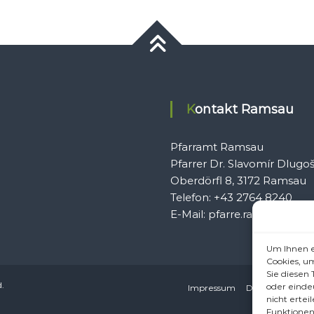
Kontakt Ramsau
Pfarramt Ramsau
Pfarrer Dr. Slavomír Dlugo
Oberdörfl 8, 3172 Ramsau
Telefon: +43 2764 8240
E-Mail: pfarre.ramsau@gmx
Um Ihnen e
Cookies, u
Sie diesen
d.
oder einde
Impressum
Datenschutzerkl
nicht erte
Funktionen