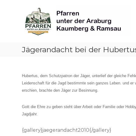
Skip
Pfarren
to
unter
content
derAraburg
in
Kaumberg
Jägerandacht bei der Hubertu
Hubertus, dem Schutzpatron der Jäger, unterlief der gleiche Feh
Leidenschaft für die Jagd bestimmte sein ganzes Leben. und er 
erschien, brachte den Jäger zur Besinnung.
Gott die Ehre zu geben steht über Arbeit oder Familie oder Hobb
Jagdjahr.
{gallery}jaegerandacht2010{/gallery}