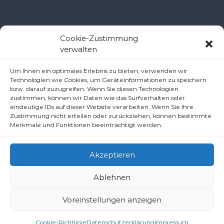
Kontakt Ramsau
Cookie-Zustimmung
verwalten
Pfarramt Ramsau
Um Ihnen ein optimales Erlebnis zu bieten, verwenden wir
Pfarrer Dr. Slavomír Dlugoš
Technologien wie Cookies, um Geräteinformationen zu speichern
Oberdörfl 8, 3172 Ramsau
bzw. darauf zuzugreifen. Wenn Sie diesen Technologien
Telefon: +43 2764 8240
zustimmen, können wir Daten wie das Surfverhalten oder
eindeutige IDs auf dieser Website verarbeiten. Wenn Sie Ihre
E-Mail: pfarre.ramsau@gmx.at
Zustimmung nicht erteilen oder zurückziehen, können bestimmte
Merkmale und Funktionen beeinträchtigt werden.
Akzeptieren
Ablehnen
Copyright © 2026
Pfarren unter derAraburg
All rights reserved.
Voreinstellungen anzeigen
Impressum
Datenschutzerklärung/Haftungsausschluss (Disclaimer)
Cookie-Richtlinie (EU)
Cookie-Richtlinie
Datenschutzerklärung
Impressum