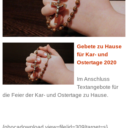
Gebete zu Hause
für Kar- und
Ostertage 2020
Im Anschluss
Textangebote für
die Feier der Kar- und Ostertage zu Hause.
{phocadownload view=file|id=309|target=s}