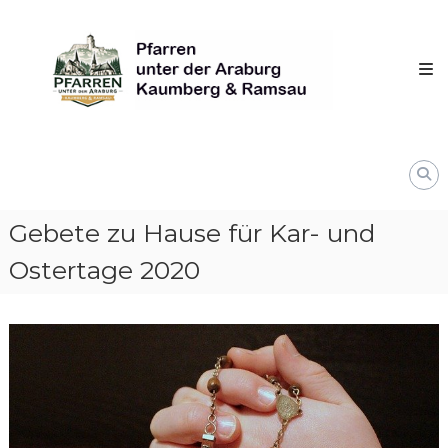
Skip
Pfarren
to
unter
content
derAraburg
in
Kaumberg
Gebete zu Hause für Kar- und
Ostertage 2020