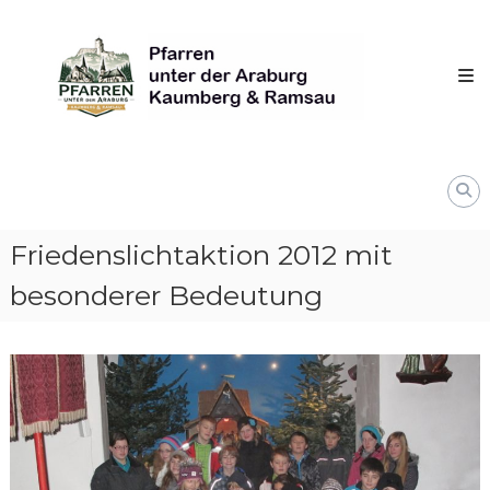
Skip
Pfarren
to
unter
content
derAraburg
in
Kaumberg
Friedenslichtaktion 2012 mit
besonderer Bedeutung