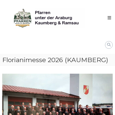
Skip
Pfarren
to
unter
content
derAraburg
in
Kaumberg
Florianimesse 2026 (KAUMBERG)