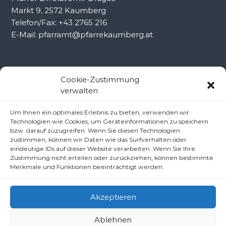
Markt 9, 2572 Kaumberg
Telefon/Fax: +43 2765 216
E-Mail: pfarramt@pfarrekaumberg.at
Kontakt Ramsau
Cookie-Zustimmung
verwalten
Pfarramt Ramsau
Um Ihnen ein optimales Erlebnis zu bieten, verwenden wir
Pfarrer Dr. Slavomír Dlugoš
Technologien wie Cookies, um Geräteinformationen zu speichern
Oberdörfl 8, 3172 Ramsau
bzw. darauf zuzugreifen. Wenn Sie diesen Technologien
Telefon: +43 2764 8240
zustimmen, können wir Daten wie das Surfverhalten oder
eindeutige IDs auf dieser Website verarbeiten. Wenn Sie Ihre
E-Mail: pfarre.ramsau@gmx.at
Zustimmung nicht erteilen oder zurückziehen, können bestimmte
Merkmale und Funktionen beeinträchtigt werden.
Akzeptieren
Ablehnen
Copyright © 2026
Pfarren unter derAraburg
All rights reserved.