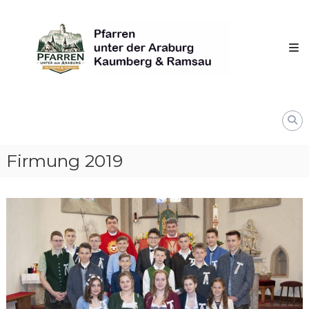
Skip
Pfarren
to
unter
content
derAraburg
in
Kaumberg
Firmung 2019