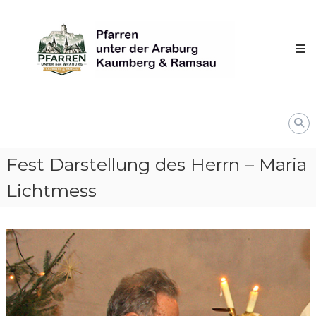
Skip
Pfarren
to
unter
content
derAraburg
in
Kaumberg
Fest Darstellung des Herrn – Maria
Lichtmess