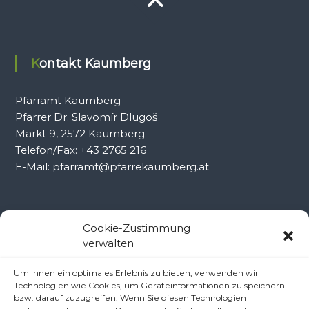
Kontakt Kaumberg
Pfarramt Kaumberg
Pfarrer Dr. Slavomír Dlugoš
Markt 9, 2572 Kaumberg
Telefon/Fax: +43 2765 216
E-Mail: pfarramt@pfarrekaumberg.at
Kontakt Ramsau
Cookie-Zustimmung
verwalten
Pfarramt Ramsau
Um Ihnen ein optimales Erlebnis zu bieten, verwenden wir
Pfarrer Dr. Slavomír Dlugoš
Technologien wie Cookies, um Geräteinformationen zu speichern
Oberdörfl 8, 3172 Ramsau
bzw. darauf zuzugreifen. Wenn Sie diesen Technologien