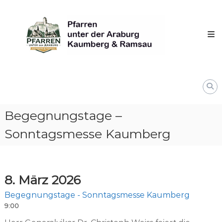
Skip
Pfarren
to
unter
content
derAraburg
in
Kaumberg
Begegnungstage –
Sonntagsmesse Kaumberg
8. März 2026
Begegnungstage - Sonntagsmesse Kaumberg
9:00