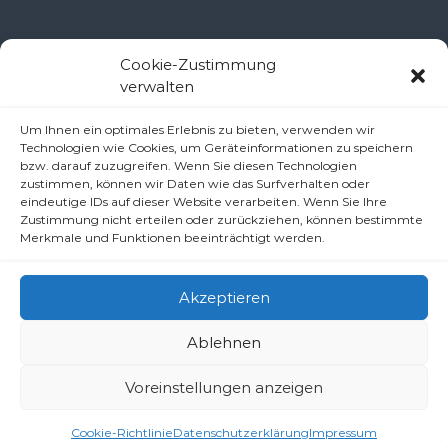
Kontakt Ramsau
Cookie-Zustimmung
verwalten
Pfarramt Ramsau
Um Ihnen ein optimales Erlebnis zu bieten, verwenden wir
Pfarrer Dr. Slavomír Dlugoš
Technologien wie Cookies, um Geräteinformationen zu speichern
Oberdörfl 8, 3172 Ramsau
bzw. darauf zuzugreifen. Wenn Sie diesen Technologien
zustimmen, können wir Daten wie das Surfverhalten oder
Telefon: +43 2764 8240
eindeutige IDs auf dieser Website verarbeiten. Wenn Sie Ihre
E-Mail: pfarre.ramsau@gmx.at
Zustimmung nicht erteilen oder zurückziehen, können bestimmte
Merkmale und Funktionen beeinträchtigt werden.
Akzeptieren
Ablehnen
Copyright © 2026
Pfarren unter derAraburg
All rights reserved.
Voreinstellungen anzeigen
Impressum
Datenschutzerklärung/Haftungsausschluss (Disclaimer)
Cookie-Richtlinie (EU)
Cookie-Richtlinie
Datenschutzerklärung
Impressum