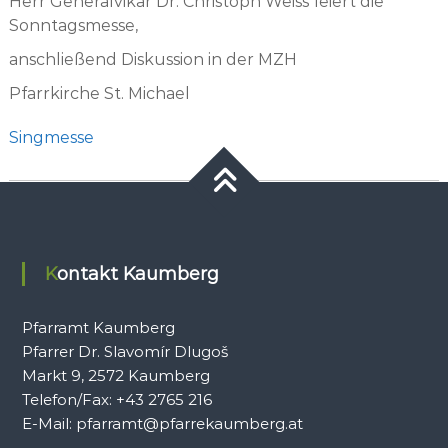
Herr Generalvikar Dr. Christoph Weiss feiert die
Sonntagsmesse,
anschließend Diskussion in der MZH
Pfarrkirche St. Michael
Singmesse
Kontakt Kaumberg
Pfarramt Kaumberg
Pfarrer Dr. Slavomír Dlugoš
Markt 9, 2572 Kaumberg
Telefon/Fax: +43 2765 216
E-Mail: pfarramt@pfarrekaumberg.at