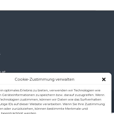
š
.at
Cookie-Zustimmung verwalten
in optimales Erlebnis zu bieten, verwenden wir Technologien wie
m Geräteinformationen zu speichern bzw. darauf zuzugreifen. Wenn
ärung/Haftungsausschluss (Disclaimer)
Cookie-Richtlinie (EU)
 Technologien zustimmen, können wir Daten wie das Surfverhalten
utige IDs auf dieser Website verarbeiten. Wenn Sie Ihre Zustimmung
ilen oder zurückziehen, können bestimmte Merkmale und
 beeinträchtigt werden.