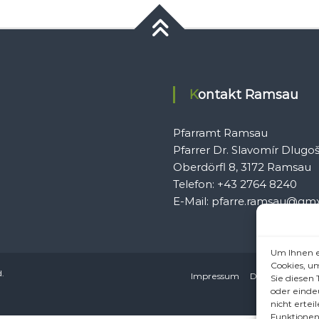
Kontakt Ramsau
Pfarramt Ramsau
Pfarrer Dr. Slavomír Dlugo
Oberdörfl 8, 3172 Ramsau
Telefon: +43 2764 8240
E-Mail: pfarre.ramsau@gmx
Um Ihnen e
Cookies, u
d.
Impressum
Datenschutzerkl
Sie diesen
oder einde
nicht erte
Funktionen