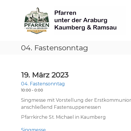
Skip
Pfarren
to
unter
content
derAraburg
in
Kaumberg
04. Fastensonntag
19. März 2023
04. Fastensonntag
10:00 - 0:00
Singmesse mit Vorstellung der Erstkommunion
anschließend Fastensuppenessen
Pfarrkirche St. Michael in Kaumberg
Singmesse