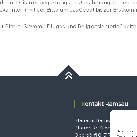
ieder mit Gitarrenbegleitung zur Umrahmung. Gegen End
Bekannten!) mit der Bitte um das Gebet bis zur Erstkom
 Pfarrer Slavomír Dlugoš und Religionslehrerin Judith 
Kontakt Ramsau
Pfarramt Ramsau
Pfarrer Dr. Slavomír Dlugo
Um Ihnen e
Oberdörfl 8, 3172 Ramsau
Cookies, u