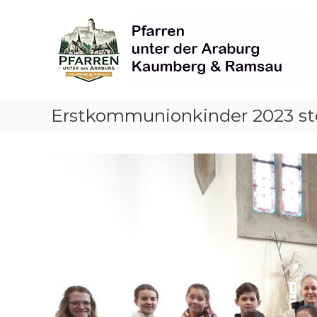
Skip
Pfarren
to
unter
content
derAraburg
in
Kaumberg
Erstkommunionkinder 2023 ste