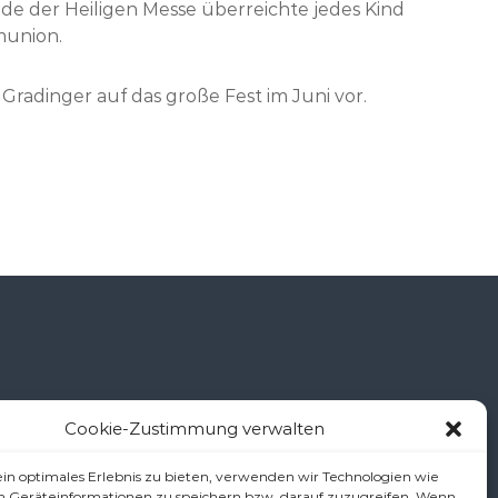
e der Heiligen Messe überreichte jedes Kind
munion.
Gradinger auf das große Fest im Juni vor.
Cookie-Zustimmung verwalten
š
in optimales Erlebnis zu bieten, verwenden wir Technologien wie
m Geräteinformationen zu speichern bzw. darauf zuzugreifen. Wenn