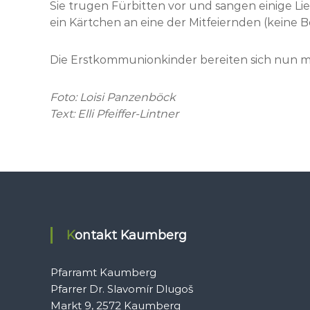
Sie trugen Fürbitten vor und sangen einige L
ein Kärtchen an eine der Mitfeiernden (keine 
Die Erstkommunionkinder bereiten sich nun mit
Foto: Loisi Panzenböck
Text: Elli Pfeiffer-Lintner
Kontakt Kaumberg
Pfarramt Kaumberg
Pfarrer Dr. Slavomír Dlugoš
Markt 9, 2572 Kaumberg