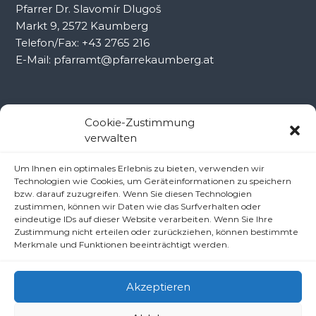
Pfarrer Dr. Slavomír Dlugoš
Markt 9, 2572 Kaumberg
Telefon/Fax: +43 2765 216
E-Mail: pfarramt@pfarrekaumberg.at
Kontakt Ramsau
Cookie-Zustimmung
verwalten
Pfarramt Ramsau
Um Ihnen ein optimales Erlebnis zu bieten, verwenden wir
Pfarrer Dr. Slavomír Dlugoš
Technologien wie Cookies, um Geräteinformationen zu speichern
Oberdörfl 8, 3172 Ramsau
bzw. darauf zuzugreifen. Wenn Sie diesen Technologien
zustimmen, können wir Daten wie das Surfverhalten oder
Telefon: +43 2764 8240
eindeutige IDs auf dieser Website verarbeiten. Wenn Sie Ihre
E-Mail: pfarre.ramsau@gmx.at
Zustimmung nicht erteilen oder zurückziehen, können bestimmte
Merkmale und Funktionen beeinträchtigt werden.
Akzeptieren