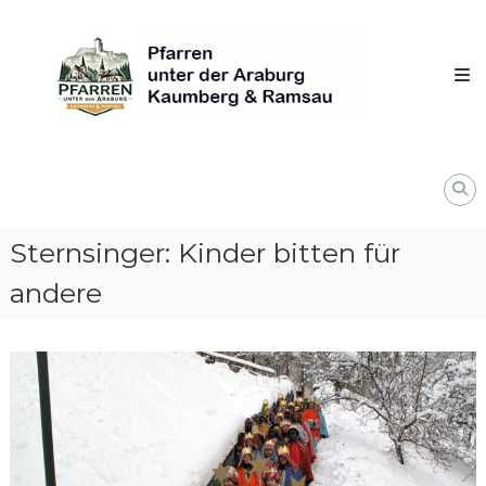
Skip
Pfarren
to
unter
content
derAraburg
in
Kaumberg
Sternsinger: Kinder bitten für
andere