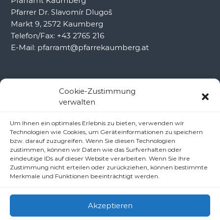
Pfarramt Kaumberg
Pfarrer Dr. Slavomír Dlugoš
Markt 9, 2572 Kaumberg
Telefon/Fax: +43 2765 216
E-Mail: pfarramt@pfarrekaumberg.at
Kontakt Ramsau
Cookie-Zustimmung
verwalten
Pfarramt Ramsau
Um Ihnen ein optimales Erlebnis zu bieten, verwenden wir
Pfarrer Dr. Slavomír Dlugoš
Technologien wie Cookies, um Geräteinformationen zu speichern
Oberdörfl 8, 3172 Ramsau
bzw. darauf zuzugreifen. Wenn Sie diesen Technologien
zustimmen, können wir Daten wie das Surfverhalten oder
Telefon: +43 2764 8240
eindeutige IDs auf dieser Website verarbeiten. Wenn Sie Ihre
E-Mail: pfarre.ramsau@gmx.at
Zustimmung nicht erteilen oder zurückziehen, können bestimmte
Merkmale und Funktionen beeinträchtigt werden.
Akzeptieren