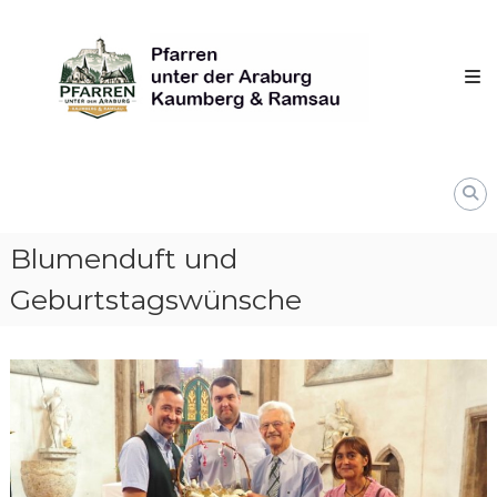
Skip
Pfarren
to
unter
content
derAraburg
in
Kaumberg
Blumenduft und
Geburtstagswünsche