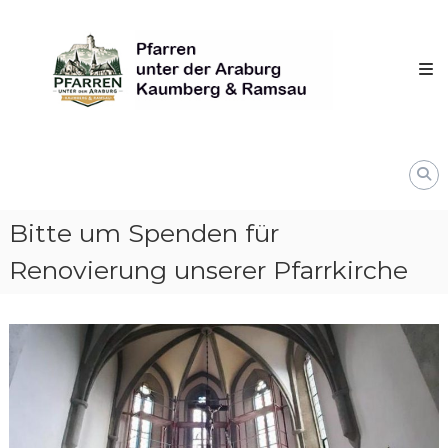
Skip
Pfarren
to
unter
content
derAraburg
in
Kaumberg
Bitte um Spenden für
Renovierung unserer Pfarrkirche