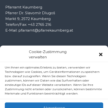
Pfarramt Kaumberg
Pfarrer Dr. Slavomír Dlugoš
Markt 9, 2572 Kaumberg
Telefon/Fax: +43 2765 216
E-Mail: pfarramt@pfarrekaumberg.at
Kontakt Ramsau
Cookie-Zustimmung
verwalten
Pfarramt Ramsau
Um Ihnen ein optimales Erlebnis zu bieten, verwenden wir
Pfarrer Dr. Slavomír Dlugoš
Technologien wie Cookies, um Geräteinformationen zu speichern
Oberdörfl 8, 3172 Ramsau
bzw. darauf zuzugreifen. Wenn Sie diesen Technologien
zustimmen, können wir Daten wie das Surfverhalten oder
Telefon: +43 2764 8240
eindeutige IDs auf dieser Website verarbeiten. Wenn Sie Ihre
E-Mail: pfarre.ramsau@gmx.at
Zustimmung nicht erteilen oder zurückziehen, können bestimmte
Merkmale und Funktionen beeinträchtigt werden.
Akzeptieren