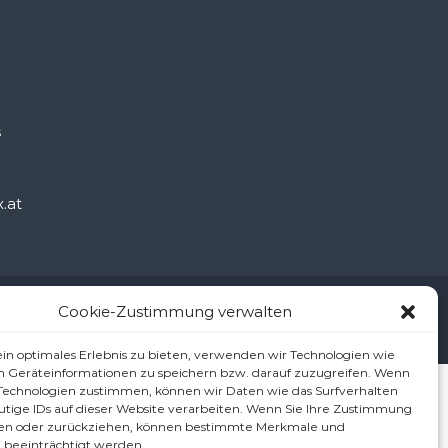
š
.at
ärung/Haftungsausschluss (Disclaimer)
Cookie-Richtlinie (EU)
Cookie-Zustimmung verwalten
in optimales Erlebnis zu bieten, verwenden wir Technologien wie
m Geräteinformationen zu speichern bzw. darauf zuzugreifen. Wenn
 Technologien zustimmen, können wir Daten wie das Surfverhalten
utige IDs auf dieser Website verarbeiten. Wenn Sie Ihre Zustimmung
ilen oder zurückziehen, können bestimmte Merkmale und
 beeinträchtigt werden.