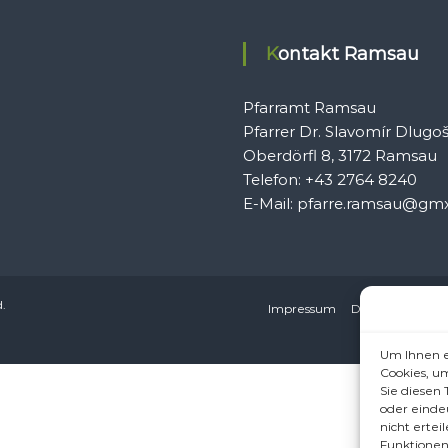
Kontakt Ramsau
Pfarramt Ramsau
Pfarrer Dr. Slavomír Dlugo
Oberdörfl 8, 3172 Ramsau
Telefon: +43 2764 8240
E-Mail: pfarre.ramsau@gmx
d.
Impressum
Datenschutzerkl
Um Ihnen e
Cookies, u
Sie diesen
oder einde
nicht erte
Funktionen