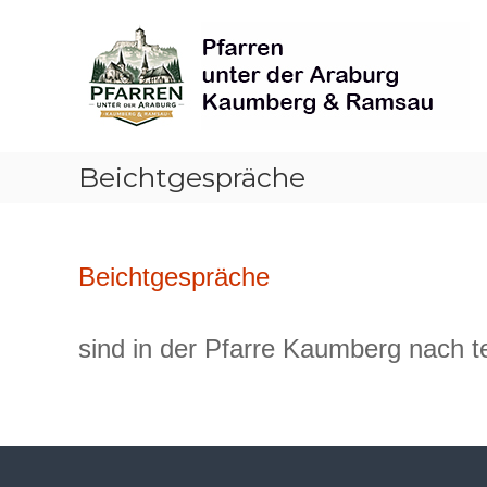
Skip
Pfarren
to
unter
content
derAraburg
in
Kaumberg
Beichtgespräche
Beichtgespräche
sind in der Pfarre Kaumberg nach t