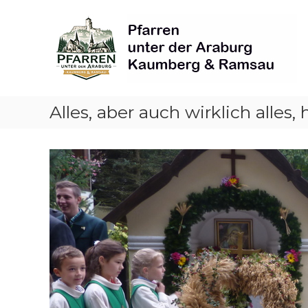
Skip
Pfarren
to
unter
content
derAraburg
in
Kaumberg
Alles, aber auch wirklich alle