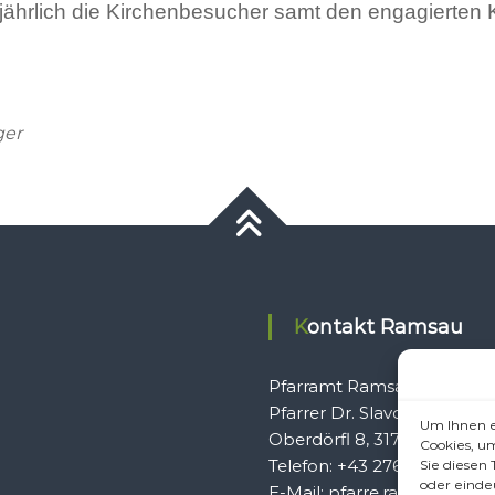
ljährlich die Kirchenbesucher samt den engagierten 
ger
Kontakt Ramsau
Pfarramt Ramsau
Pfarrer Dr. Slavomír Dlugo
Um Ihnen e
Oberdörfl 8, 3172 Ramsau
Cookies, u
Telefon: +43 2764 8240
Sie diesen
oder einde
E-Mail: pfarre.ramsau@gmx