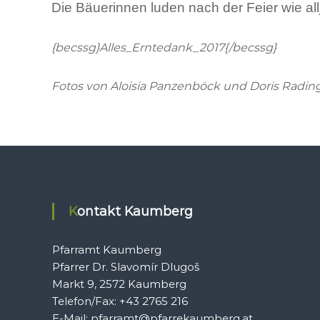
Die Bäuerinnen luden nach der Feier wie al
{becssg}Alles_Erntedank_2017{/becssg}
Fotos von Aloisia Panzenböck und Doris Radin
Kontakt Kaumberg
Pfarramt Kaumberg
Pfarrer Dr. Slavomír Dlugoš
Markt 9, 2572 Kaumberg
Telefon/Fax: +43 2765 216
E-Mail: pfarramt@pfarrekaumberg.at