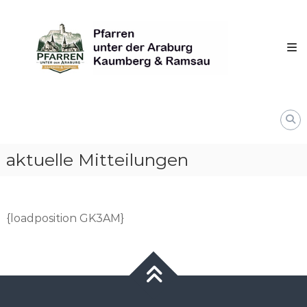
Skip
Pfarren
to
unter
content
derAraburg
in
Kaumberg
aktuelle Mitteilungen
{loadposition GK3AM}