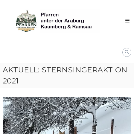
Skip
Pfarren
to
unter
content
derAraburg
in
Kaumberg
AKTUELL: STERNSINGERAKTION
2021