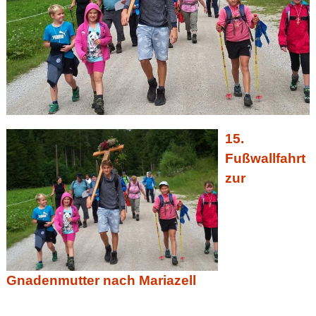
15.
Fußwallfahrt
zur
Gnadenmutter nach Mariazell