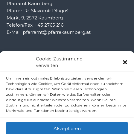
Pfarramt Kaumberg
Pfarrer Dr. Slavomír Dlugoš
Markt 9, 2572 Kaumberg
Telefon/Fax: +43 2765 216
E-Mail: pfarramt@pfarrekaumberg.at
Kontakt Ramsau
Cookie-Zustimmung
verwalten
Pfarramt Ramsau
Um Ihnen ein optimales Erlebnis zu bieten, verwenden wir
Pfarrer Dr. Slavomír Dlugoš
Technologien wie Cookies, um Geräteinformationen zu speichern
Oberdörfl 8, 3172 Ramsau
bzw. darauf zuzugreifen. Wenn Sie diesen Technologien
zustimmen, können wir Daten wie das Surfverhalten oder
Telefon: +43 2764 8240
eindeutige IDs auf dieser Website verarbeiten. Wenn Sie Ihre
E-Mail: pfarre.ramsau@gmx.at
Zustimmung nicht erteilen oder zurückziehen, können bestimmte
Merkmale und Funktionen beeinträchtigt werden.
Akzeptieren