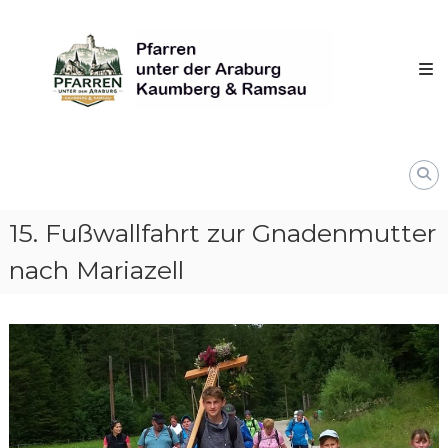
Skip
Pfarren
to
unter
content
derAraburg
in
Kaumberg
15. Fußwallfahrt zur Gnadenmutter
nach Mariazell