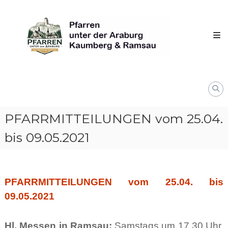
Skip
Pfarren
to
unter
content
derAraburg
in
Kaumberg
PFARRMITTEILUNGEN vom 25.04.
bis 09.05.2021
PFARRMITTEILUNGEN vom 25.04. bis
09.05.2021
Hl. Messen in Ramsau:
Samstags um 17.30 Uhr,