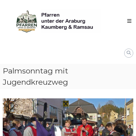
Skip
Pfarren
to
unter
content
derAraburg
in
Kaumberg
Palmsonntag mit
Jugendkreuzweg