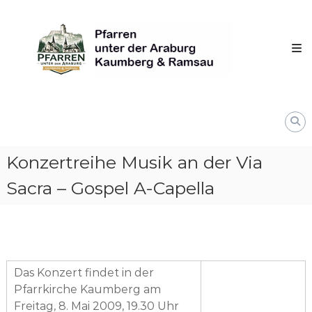
Skip
Pfarren
to
unter
content
derAraburg
in
Kaumberg
Konzertreihe Musik an der Via
Sacra – Gospel A-Capella
Das Konzert findet in der
Pfarrkirche Kaumberg am
Freitag, 8. Mai 2009, 19.30 Uhr