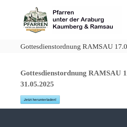
Skip
Pfarren
to
unter
content
derAraburg
in
Kaumberg
Gottesdienstordnung RAMSAU 17.05
Gottesdienstordnung RAMSAU 17
31.05.2025
Jetzt herunterladen!