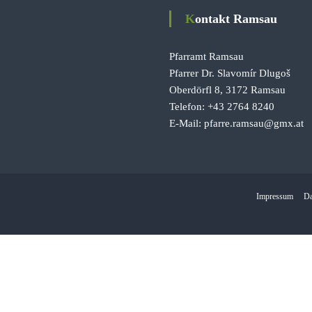
Kontakt Ramsau
Pfarramt Ramsau
Pfarrer Dr. Slavomír Dlugoš
Oberdörfl 8, 3172 Ramsau
Telefon: +43 2764 8240
E-Mail: pfarre.ramsau@gmx.at
Impressum
Da