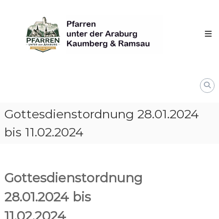
Skip
Pfarren
to
unter
content
derAraburg
in
Kaumberg
Gottesdienstordnung 28.01.2024
bis 11.02.2024
Gottesdienstordnung
28.01.2024 bis
11.02.2024