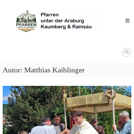
Skip
Pfarren
to
unter
content
derAraburg
in
Kaumberg
Autor:
Matthias Kaiblinger